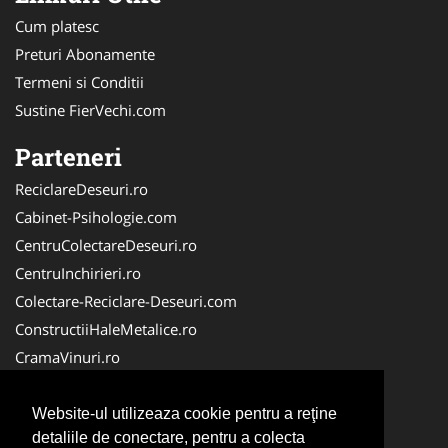
Cum platesc
Preturi Abonamente
Termeni si Conditii
Sustine FierVechi.com
Parteneri
ReciclareDeseuri.ro
Cabinet-Psihologie.com
CentruColectareDeseuri.ro
CentruInchirieri.ro
Colectare-Reciclare-Deseuri.com
ConstructiiHaleMetalice.ro
CramaVinuri.ro
Curatenie-Generala.com
ColectareDeseuriMedicale.com
Website-ul utilizeaza cookie pentru a reţine
detaliile de conectare, pentru a colecta
Cabinet Privat