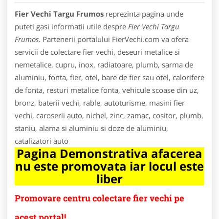
Fier Vechi Targu Frumos
reprezinta pagina unde
puteti gasi informatii utile despre
Fier Vechi Targu
Frumos
. Partenerii portalului FierVechi.com va ofera
servicii de colectare fier vechi, deseuri metalice si
nemetalice, cupru, inox, radiatoare, plumb, sarma de
aluminiu, fonta, fier, otel, bare de fier sau otel, calorifere
de fonta, resturi metalice fonta, vehicule scoase din uz,
bronz, baterii vechi, rable, autoturisme, masini fier
vechi, caroserii auto, nichel, zinc, zamac, cositor, plumb,
staniu, alama si aluminiu si doze de aluminiu,
catalizatori auto
Pagina Demonstrativa afacerea
nu este promovata iar locul este
liber
Promovare centru colectare fier vechi pe
acest portal!