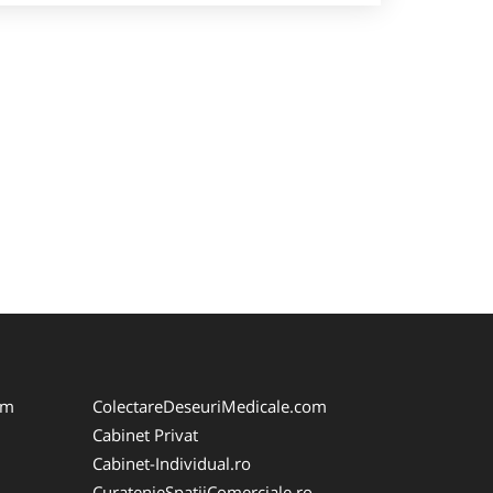
om
ColectareDeseuriMedicale.com
Cabinet Privat
Cabinet-Individual.ro
CuratenieSpatiiComerciale.ro