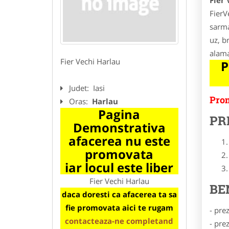
Fier 
FierV
sarma
uz, b
alama
Fier Vechi Harlau
P
Judet:
Iasi
Prom
Oras:
Harlau
Pagina
PR
Demonstrativa
afacerea nu este
promovata
iar locul este liber
Fier Vechi Harlau
BE
daca doresti ca afacerea ta sa
fie promovata aici te rugam
- pre
contacteaza-ne completand
- pre