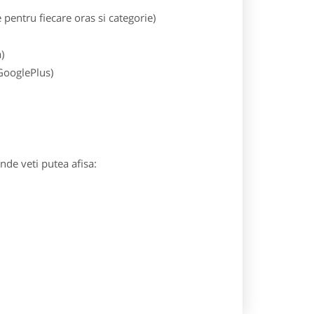
entru fiecare oras si categorie)
)
 GooglePlus)
unde veti putea afisa: