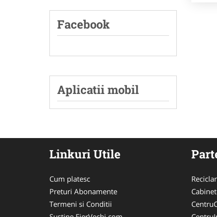
Facebook
Aplicatii mobil
Linkuri Utile
Part
Cum platesc
Recicla
Preturi Abonamente
Cabinet
Termeni si Conditii
CentruC
Sustine FierVechi.com
CentruIn