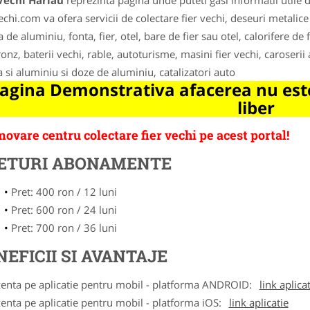
Vechi Harlau
reprezinta pagina unde puteti gasi informatii utile
echi.com va ofera servicii de colectare fier vechi, deseuri metalic
 de aluminiu, fonta, fier, otel, bare de fier sau otel, calorifere de
ronz, baterii vechi, rable, autoturisme, masini fier vechi, caroserii
 si aluminiu si doze de aluminiu, catalizatori auto
agina Demonstrativa afacerea nu este
liber
ovare centru colectare fier vechi pe acest portal!
ETURI ABONAMENTE
Pret: 400 ron / 12 luni
Pret: 600 ron / 24 luni
Pret: 700 ron / 36 luni
NEFICII SI AVANTAJE
zenta pe aplicatie pentru mobil - platforma ANDROID:
link aplica
zenta pe aplicatie pentru mobil - platforma iOS:
link aplicatie