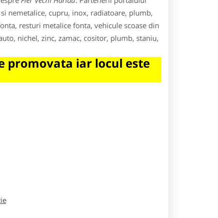
 despre
Fier Vechi Harlau
. Partenerii portalului
e si nemetalice, cupru, inox, radiatoare, plumb,
 fonta, resturi metalice fonta, vehicule scoase din
 auto, nichel, zinc, zamac, cositor, plumb, staniu,
 promovata iar locul este
tie