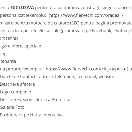
zenta
EXCLUSIVA
pentru orasul dumneavoastra (o singura afacere p
k personalizat (exemplu:
https://www.fiervechi.com/oradea
)
imizare pentru motoare de cautare (SEO pentru pagina promovata
zenta activa pe retelele sociale (promovare pe Facebook, Twitter,
ort tehnic
ugare oferte speciale
ting
tenanta
ina proprie (exemplu:
https://www.fiervechi.com/cluj-napoca
) 
ele de Contact - adresa, telefoane, fax, email, website
scriere afacere
go companie
crierea Serviciilor si a Preturilor
lerie Foto
itionare pe Harta Interactiva