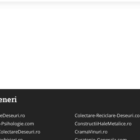
eneri
reDeseuri.ro
Colectare-Reciclare-Deseuri.c
-Psihologie.com
ConstructiiHaleMetalice.ro
olectareDeseuri.ro
CramaVinuri.ro
chirieri.ro
Curatenie-Generala.com