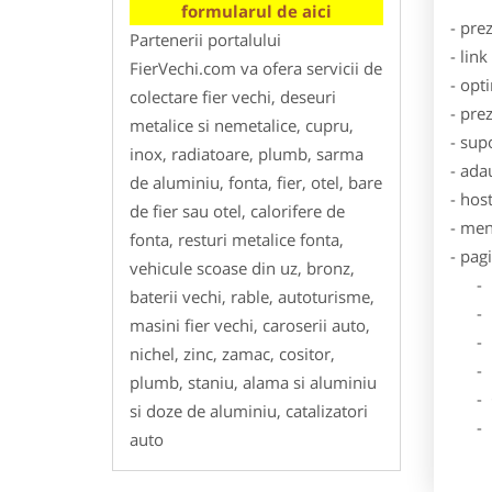
formularul de aici
- pre
Partenerii portalului
- lin
FierVechi.com va ofera servicii de
- opt
colectare fier vechi, deseuri
- pre
metalice si nemetalice, cupru,
- sup
inox, radiatoare, plumb, sarma
- ada
de aluminiu, fonta, fier, otel, bare
- hos
de fier sau otel, calorifere de
- men
fonta, resturi metalice fonta,
- pag
vehicule scoase din uz, bronz,
- Dat
baterii vechi, rable, autoturisme,
- De
masini fier vechi, caroserii auto,
- Lo
nichel, zinc, zamac, cositor,
- Des
plumb, staniu, alama si aluminiu
- Ga
si doze de aluminiu, catalizatori
- Poz
auto