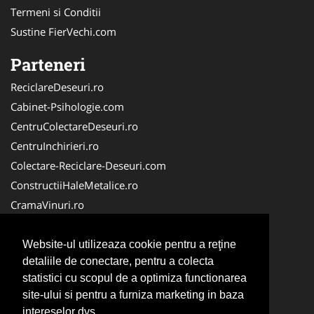
Termeni si Conditii
Sustine FierVechi.com
Parteneri
ReciclareDeseuri.ro
Cabinet-Psihologie.com
CentruColectareDeseuri.ro
CentruInchirieri.ro
Colectare-Reciclare-Deseuri.com
ConstructiiHaleMetalice.ro
CramaVinuri.ro
Curatenie-Generala.com
ColectareDeseuriMedicale.com
Website-ul utilizeaza cookie pentru a reţine
detaliile de conectare, pentru a colecta
Cabinet Privat
statistici cu scopul de a optimiza functionarea
Cabinet-Individual.ro
site-ului si pentru a furniza marketing in baza
CuratenieSpatiiComerciale.ro
intereselor dvs.