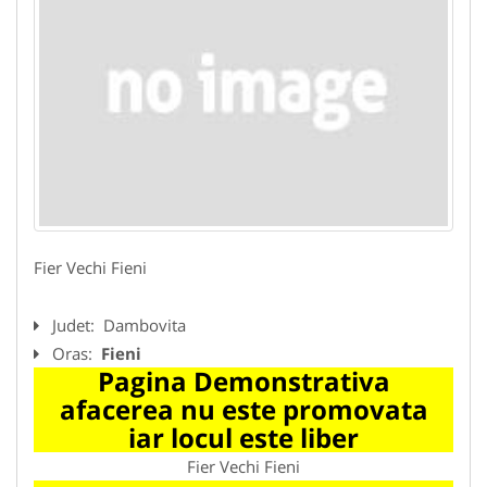
Fier Vechi Fieni
Judet:
Dambovita
Oras:
Fieni
Pagina Demonstrativa
afacerea nu este promovata
iar locul este liber
Fier Vechi Fieni