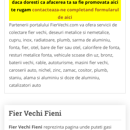
daca doresti ca afacerea ta sa fie promovata aici
te rugam
contacteaza-ne completand formularul
de aici
Partenerii portalului FierVechi.com va ofera servicii de
colectare fier vechi, deseuri metalice si nemetalice,
cupru, inox, radiatoare, plumb, sarma de aluminiu,
fonta, fier, otel, bare de fier sau otel, calorifere de fonta,
resturi metalice fonta, vehicule scoase din uz, bronz,
baterii vechi, rable, autoturisme, masini fier vechi,
caroserii auto, nichel, zinc, zamac, cositor, plumb,
staniu, alama si aluminiu si doze de aluminiu,
catalizatori auto
Fier Vechi Fieni
Fier Vechi Fieni
reprezinta pagina unde puteti gasi