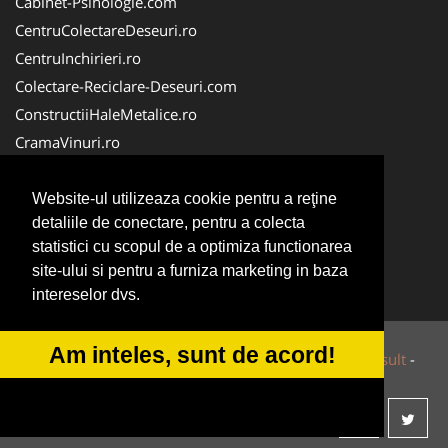
Cabinet-Psihologie.com
CentruColectareDeseuri.ro
CentruInchirieri.ro
Colectare-Reciclare-Deseuri.com
ConstructiiHaleMetalice.ro
CramaVinuri.ro
Curatenie-Generala.com
ColectareDeseuriMedicale.com
Website-ul utilizeaza cookie pentru a reţine
detaliile de conectare, pentru a colecta
Cabinet Privat
statistici cu scopul de a optimiza functionarea
Cabinet-Individual.ro
site-ului si pentru a furniza marketing in baza
CuratenieSpatiiComerciale.ro
intereselor dvs.
Am inteles, sunt de acord!
© 2014-2026 Powered by
VilonMedia
&
Tokaido Consult
-
ANPC
SOL