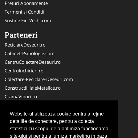
Preturi Abonamente
Termeni si Conditii
Sustine FierVechi.com
Parteneri
ReciclareDeseuri.ro
Cabinet-Psihologie.com
CentruColectareDeseuri.ro
CentruInchirieri.ro
Colectare-Reciclare-Deseuri.com
ConstructiiHaleMetalice.ro
CramaVinuri.ro
Curatenie-Generala.com
ColectareDeseuriMedicale.com
Website-ul utilizeaza cookie pentru a reţine
detaliile de conectare, pentru a colecta
Cabinet Privat
statistici cu scopul de a optimiza functionarea
Cabinet-Individual.ro
site-ului si pentru a furniza marketing in baza