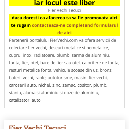
iar locul este liber
Fier Vechi Tecuci
daca doresti ca afacerea ta sa fie promovata aici
te rugam
contacteaza-ne completand formularul
de aici
Partenerii portalului FierVechi.com va ofera servicii de
colectare fier vechi, deseuri metalice si nemetalice,
cupru, inox, radiatoare, plumb, sarma de aluminiu,
fonta, fier, otel, bare de fier sau otel, calorifere de fonta,
resturi metalice fonta, vehicule scoase din uz, bronz,
baterii vechi, rable, autoturisme, masini fier vechi,
caroserii auto, nichel, zinc, zamac, cositor, plumb,
staniu, alama si aluminiu si doze de aluminiu,
catalizatori auto
Fier Vechi Tecuci