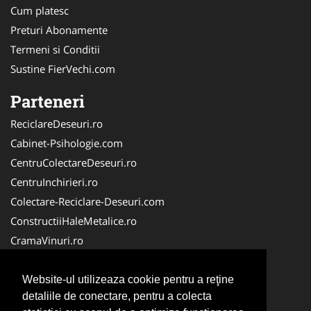
Cum platesc
Preturi Abonamente
Termeni si Conditii
Sustine FierVechi.com
Parteneri
ReciclareDeseuri.ro
Cabinet-Psihologie.com
CentruColectareDeseuri.ro
CentruInchirieri.ro
Colectare-Reciclare-Deseuri.com
ConstructiiHaleMetalice.ro
CramaVinuri.ro
Curatenie-Generala.com
ColectareDeseuriMedicale.com
Website-ul utilizeaza cookie pentru a reţine
detaliile de conectare, pentru a colecta
Cabinet Privat