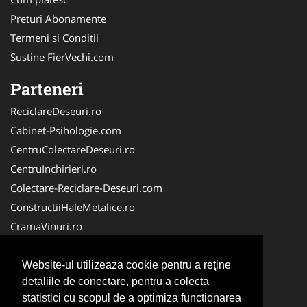
Preturi Abonamente
Termeni si Conditii
Sustine FierVechi.com
Parteneri
ReciclareDeseuri.ro
Cabinet-Psihologie.com
CentruColectareDeseuri.ro
CentruInchirieri.ro
Colectare-Reciclare-Deseuri.com
ConstructiiHaleMetalice.ro
CramaVinuri.ro
Curatenie-Generala.com
ColectareDeseuriMedicale.com
Website-ul utilizeaza cookie pentru a reţine
detaliile de conectare, pentru a colecta
Cabinet Privat
statistici cu scopul de a optimiza functionarea
Cabinet-Individual.ro