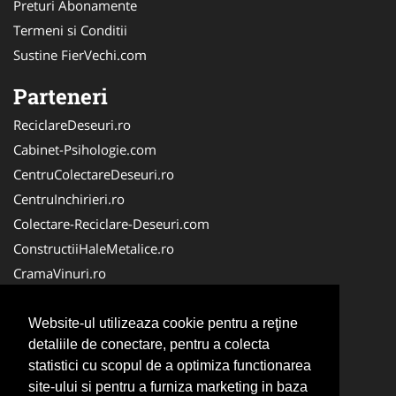
Preturi Abonamente
Termeni si Conditii
Sustine FierVechi.com
Parteneri
ReciclareDeseuri.ro
Cabinet-Psihologie.com
CentruColectareDeseuri.ro
CentruInchirieri.ro
Colectare-Reciclare-Deseuri.com
ConstructiiHaleMetalice.ro
CramaVinuri.ro
Curatenie-Generala.com
ColectareDeseuriMedicale.com
Website-ul utilizeaza cookie pentru a reţine
detaliile de conectare, pentru a colecta
Cabinet Privat
statistici cu scopul de a optimiza functionarea
Cabinet-Individual.ro
site-ului si pentru a furniza marketing in baza