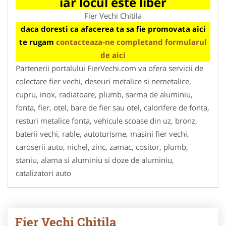
iar locul este liber
Fier Vechi Chitila
daca doresti ca afacerea ta sa fie promovata aici
te rugam
contacteaza-ne completand formularul
de aici
Partenerii portalului FierVechi.com va ofera servicii de
colectare fier vechi, deseuri metalice si nemetalice,
cupru, inox, radiatoare, plumb, sarma de aluminiu,
fonta, fier, otel, bare de fier sau otel, calorifere de fonta,
resturi metalice fonta, vehicule scoase din uz, bronz,
baterii vechi, rable, autoturisme, masini fier vechi,
caroserii auto, nichel, zinc, zamac, cositor, plumb,
staniu, alama si aluminiu si doze de aluminiu,
catalizatori auto
Fier Vechi Chitila