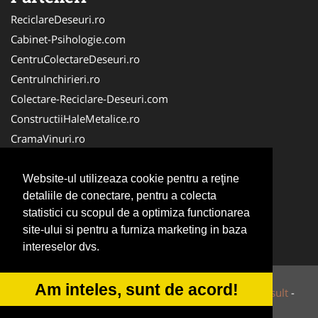
ReciclareDeseuri.ro
Cabinet-Psihologie.com
CentruColectareDeseuri.ro
CentruInchirieri.ro
Colectare-Reciclare-Deseuri.com
ConstructiiHaleMetalice.ro
CramaVinuri.ro
Curatenie-Generala.com
ColectareDeseuriMedicale.com
Website-ul utilizeaza cookie pentru a reţine
detaliile de conectare, pentru a colecta
Cabinet Privat
statistici cu scopul de a optimiza functionarea
Cabinet-Individual.ro
site-ului si pentru a furniza marketing in baza
CuratenieSpatiiComerciale.ro
intereselor dvs.
Am inteles, sunt de acord!
© 2014-2026 Powered by
VilonMedia
&
Tokaido Consult
-
ANPC
SOL