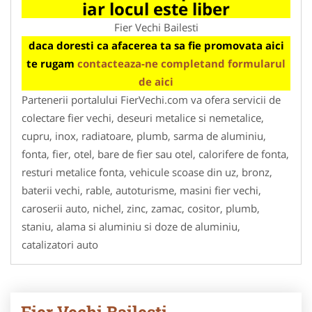
iar locul este liber
Fier Vechi Bailesti
daca doresti ca afacerea ta sa fie promovata aici
te rugam
contacteaza-ne completand formularul
de aici
Partenerii portalului FierVechi.com va ofera servicii de
colectare fier vechi, deseuri metalice si nemetalice,
cupru, inox, radiatoare, plumb, sarma de aluminiu,
fonta, fier, otel, bare de fier sau otel, calorifere de fonta,
resturi metalice fonta, vehicule scoase din uz, bronz,
baterii vechi, rable, autoturisme, masini fier vechi,
caroserii auto, nichel, zinc, zamac, cositor, plumb,
staniu, alama si aluminiu si doze de aluminiu,
catalizatori auto
Fier Vechi Bailesti