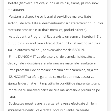
sortate (fier vechi craiova, cupru, aluminiu, alama, plumb, inox,
radiatoare).
Va stam la dispozitie cu lucrari si servicii de mare calitate in
sectorul de activitate al dezmenbrarilor si dezafectarilor bunurilor
care sunt scoase din uz (hale metalice, poduri rulante).
Actual, pentru Programul Rabla exista un semn al intrebarii. S-a
putut folosii in anul care a trecut doar un tichet valoric pentru a
lua un autovehicol nou, ce avea valoarea de 6.500 lei.
Firma DUNCOMET va ofera servicii de demolari si dezafectari
cladiri, hale industriale si are la vanzare materiale rezultate in
urma procesului de demolare precum ar fii: caramida, tigla etc.
DUNCOMET va ofera garantia ca marfa dumneavoastra va
ajunge la destinatie in timp util si in conditii de siguranta totala.
Impreuna cu noi aveti parte de cele mai accesibile preturi de pe
piata.
Societatea noastra are la vanzare traverse efectuate din lemn
impregnate pentru cale ferata, poduri rulante, cai ferate