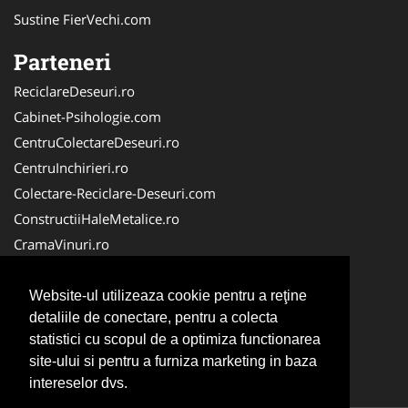
Sustine FierVechi.com
Parteneri
ReciclareDeseuri.ro
Cabinet-Psihologie.com
CentruColectareDeseuri.ro
CentruInchirieri.ro
Colectare-Reciclare-Deseuri.com
ConstructiiHaleMetalice.ro
CramaVinuri.ro
Curatenie-Generala.com
ColectareDeseuriMedicale.com
Website-ul utilizeaza cookie pentru a reţine
detaliile de conectare, pentru a colecta
Cabinet Privat
statistici cu scopul de a optimiza functionarea
Cabinet-Individual.ro
site-ului si pentru a furniza marketing in baza
CuratenieSpatiiComerciale.ro
intereselor dvs.