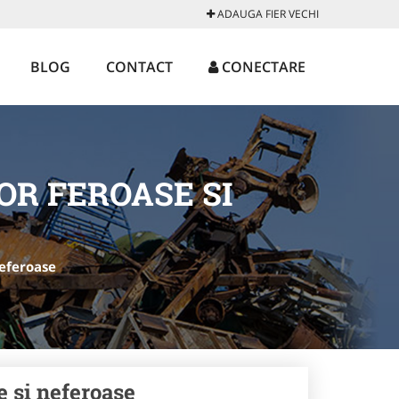
ADAUGA FIER VECHI
BLOG
CONTACT
CONECTARE
OR FEROASE SI
neferoase
e si neferoase