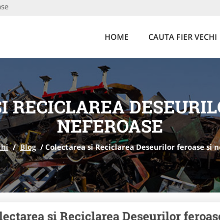
ase
HOME
CAUTA FIER VECHI
I RECICLAREA DESEURIL
NEFEROASE
chi
/
Blog
/
Colectarea si Reciclarea Deseurilor feroase si 
lectarea si Reciclarea Deseurilor feroas