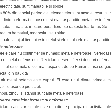
 electricitate, sunt maleabile si solide.
 80% din tabelul periodic al elementelor sunt metale, restul su
dintre cele mai cunoscute si mai raspandite metale este fierul.
hitate. In natura, in stare pura, fierul se gaseste foarte rar. S
 precum hematitul, magnetitul sau pirita.
ipalul aliaj al fierului este otelul si ele sunt cele mai raspandi
le neferoase
ele care nu contin fier se numesc metale neferoase. Neferoase
cut metal neferos este Reciclare deseuri fier si deseuri neferoa
niul este metalul cel mai raspandit de pe Pamant, insa se gase
ecial din bauxita.
t metal neferos este cuprul. El este unul dintre primele m
bil si usor de prelucrat.
ul, zincul si staniul sunt alte metale neferoase.
larea metalelor feroase si neferoase
larea acestor metale este una dintre principalele activitati ale