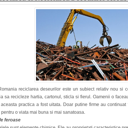
mania reciclarea deseurilor este un subiect relativ nou si c
ia sa recicleze hartia, cartonul, sticla si fierul. Oamenii o fac
aceasta practica a fost uitata. Doar putine firme au continuat t
a pentru o viata mai buna si mai sanatoasa.
le feroase
ele sunt elemente chimice. Ele au proprietati caracteristice p