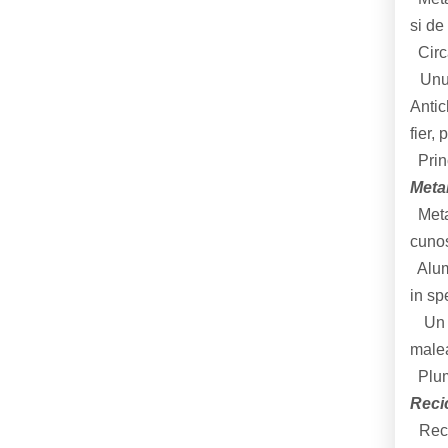
si de
Circa
Unul 
Antic
fier,
Princ
Meta
Metal
cunos
Alumi
in sp
Un al
malea
Plumb
Recic
Recic