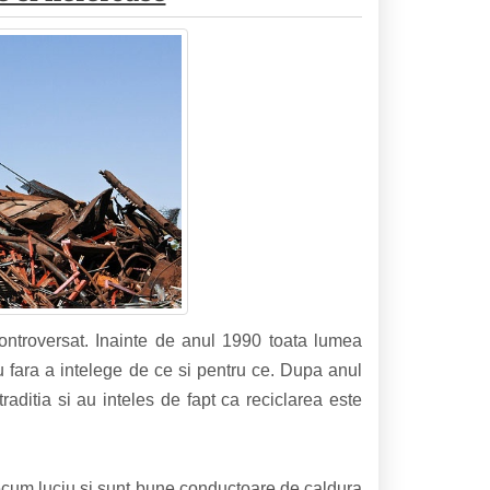
ontroversat. Inainte de anul 1990 toata lumea
eau fara a intelege de ce si pentru ce. Dupa anul
raditia si au inteles de fapt ca reciclarea este
recum luciu si sunt bune conductoare de caldura